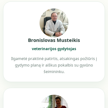
Bronislovas Musteikis
veterinarijos gydytojas
Ilgametė praktinė patirtis, atsakingas požiūris į
gydymo planą ir aiškus pokalbis su gyvūno
šeimininku.