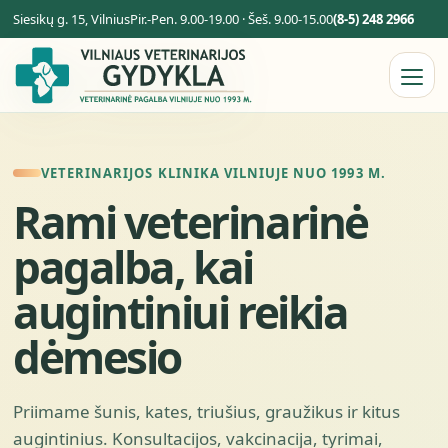
Siesikų g. 15, Vilnius
Pir.-Pen. 9.00-19.00 · Šeš. 9.00-15.00
(8-5) 248 2966
VETERINARIJOS KLINIKA VILNIUJE NUO 1993 M.
Rami veterinarinė
pagalba, kai
augintiniui reikia
dėmesio
Priimame šunis, kates, triušius, graužikus ir kitus
augintinius. Konsultacijos, vakcinacija, tyrimai,