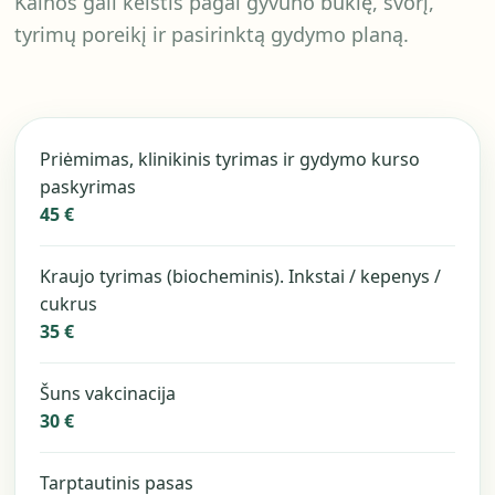
Kainos gali keistis pagal gyvūno būklę, svorį,
tyrimų poreikį ir pasirinktą gydymo planą.
Priėmimas, klinikinis tyrimas ir gydymo kurso
paskyrimas
45 €
Kraujo tyrimas (biocheminis). Inkstai / kepenys /
cukrus
35 €
Šuns vakcinacija
30 €
Tarptautinis pasas