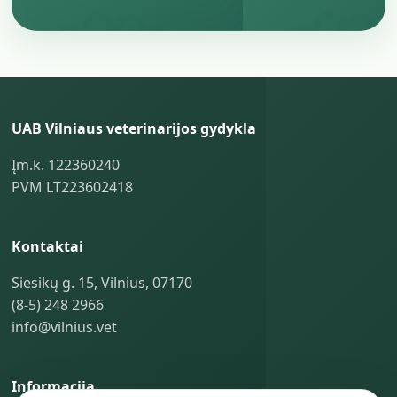
UAB Vilniaus veterinarijos gydykla
Įm.k. 122360240
PVM LT223602418
Kontaktai
Siesikų g. 15, Vilnius, 07170
(8-5) 248 2966
info@vilnius.vet
Informacija