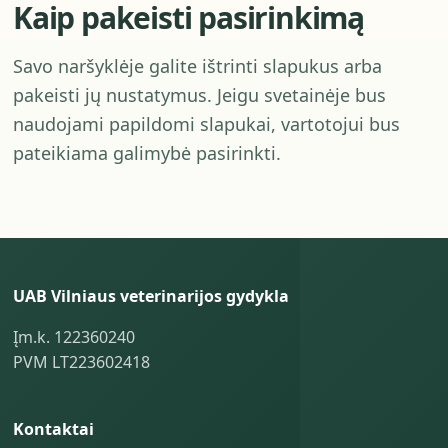
Kaip pakeisti pasirinkimą
Savo naršyklėje galite ištrinti slapukus arba
pakeisti jų nustatymus. Jeigu svetainėje bus
naudojami papildomi slapukai, vartotojui bus
pateikiama galimybė pasirinkti.
UAB Vilniaus veterinarijos gydykla
Įm.k. 122360240
PVM LT223602418
Kontaktai