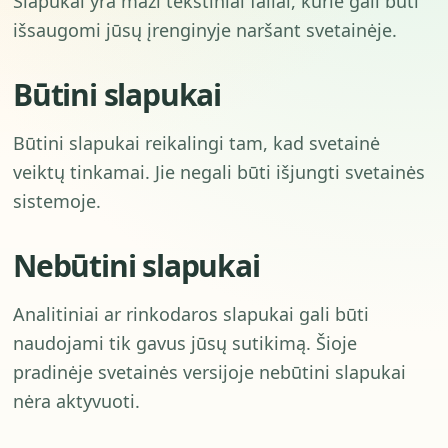
Slapukai yra maži tekstiniai failai, kurie gali būti
išsaugomi jūsų įrenginyje naršant svetainėje.
Būtini slapukai
Būtini slapukai reikalingi tam, kad svetainė
veiktų tinkamai. Jie negali būti išjungti svetainės
sistemoje.
Nebūtini slapukai
Analitiniai ar rinkodaros slapukai gali būti
naudojami tik gavus jūsų sutikimą. Šioje
pradinėje svetainės versijoje nebūtini slapukai
nėra aktyvuoti.