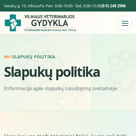
Siesikų g. 15, Vilnius
Pir.-Pen. 9.00-19.00 · Šeš. 9.00-15.00
(8-5) 248 2966
SLAPUKŲ POLITIKA
Slapukų politika
Informacija apie slapukų naudojimą svetainėje.