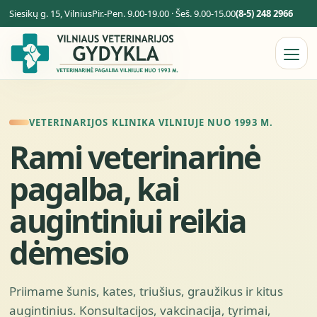
Siesikų g. 15, Vilnius
Pir.-Pen. 9.00-19.00 · Šeš. 9.00-15.00
(8-5) 248 2966
VETERINARIJOS KLINIKA VILNIUJE NUO 1993 M.
Rami veterinarinė
pagalba, kai
augintiniui reikia
dėmesio
Priimame šunis, kates, triušius, graužikus ir kitus
augintinius. Konsultacijos, vakcinacija, tyrimai,