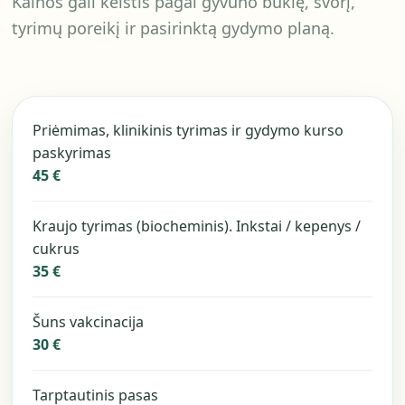
Kainos gali keistis pagal gyvūno būklę, svorį,
tyrimų poreikį ir pasirinktą gydymo planą.
Priėmimas, klinikinis tyrimas ir gydymo kurso
paskyrimas
45 €
Kraujo tyrimas (biocheminis). Inkstai / kepenys /
cukrus
35 €
Šuns vakcinacija
30 €
Tarptautinis pasas