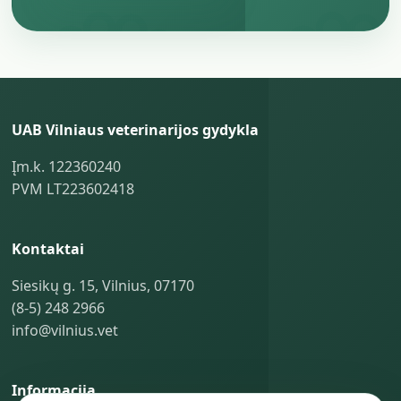
UAB Vilniaus veterinarijos gydykla
Įm.k. 122360240
PVM LT223602418
Kontaktai
Siesikų g. 15, Vilnius, 07170
(8-5) 248 2966
info@vilnius.vet
Informacija