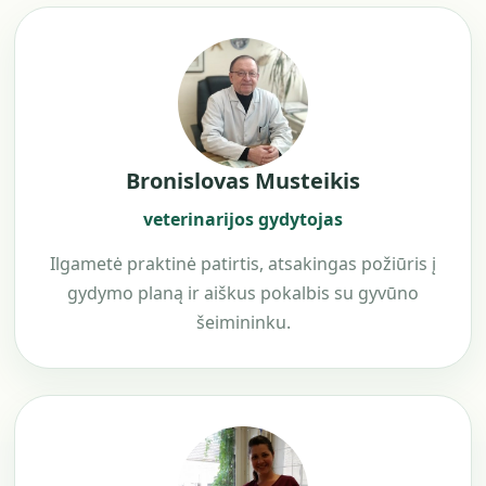
Bronislovas Musteikis
veterinarijos gydytojas
Ilgametė praktinė patirtis, atsakingas požiūris į
gydymo planą ir aiškus pokalbis su gyvūno
šeimininku.