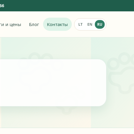
966
ги и цены
Блог
Контакты
LT
EN
RU