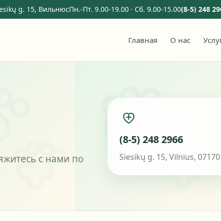
esikų g. 15, Вильнюс
Пн.-Пт. 9.00-19.00 · Сб. 9.00-15.00
(8-5) 248 2
Главная
О нас
Услу
(8-5) 248 2966
Siesikų g. 15, Vilnius, 07170
яжитесь с нами по