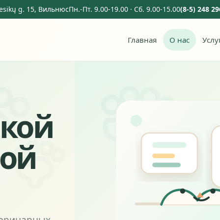
esikų g. 15, Вильнюс
Пн.-Пт. 9.00-19.00 · Сб. 9.00-15.00
(8-5) 248 2
Главная
О нас
Услу
ской
ной