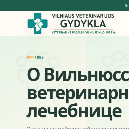
Si
1993
О Вильнюс
ветеринар
лечебнице