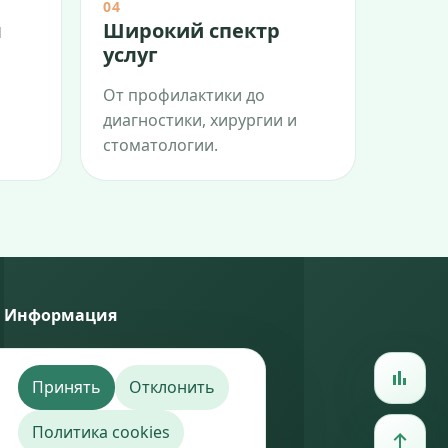
04
м
Широкий спектр
услуг
От профилактики до
диагностики, хирургии и
стоматологии.
Информация
Политика конфиденциальности
Политика cookies
Принять
Отклонить
Поддержка сайта —
BaoGroup.eu
Политика cookies