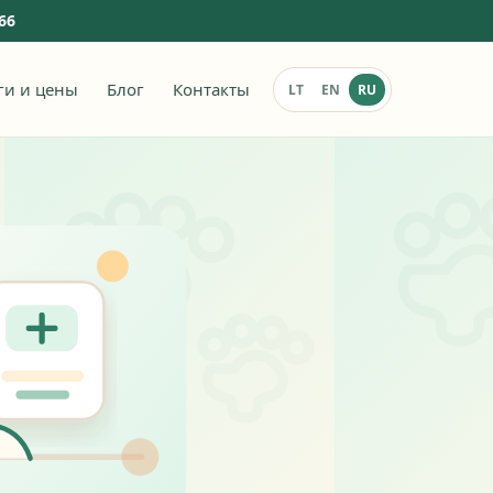
966
ги и цены
Блог
Контакты
LT
EN
RU