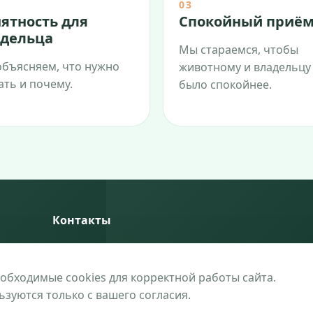
03
ятность для
Спокойный приё
дельца
Мы стараемся, чтобы
бъясняем, что нужно
животному и владельцу
ать и почему.
было спокойнее.
Контакты
Siesikų g. 15, Vilnius, 07170
(8-5) 248 2966
еобходимые cookies для корректной работы сайта.
info@vilnius.vet
зуются только с вашего согласия.