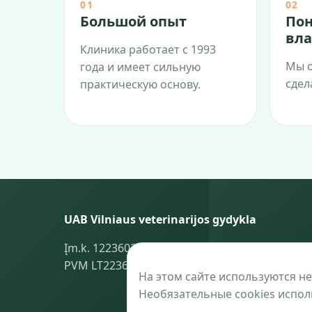
01
02
Большой опыт
Пон
вла
Клиника работает с 1993
Мы о
года и имеет сильную
сдел
практическую основу.
UAB Vilniaus veterinarijos gydykla
Įm.k. 122360240
PVM LT223602418
На этом сайте используются н
Необязательные cookies исполь